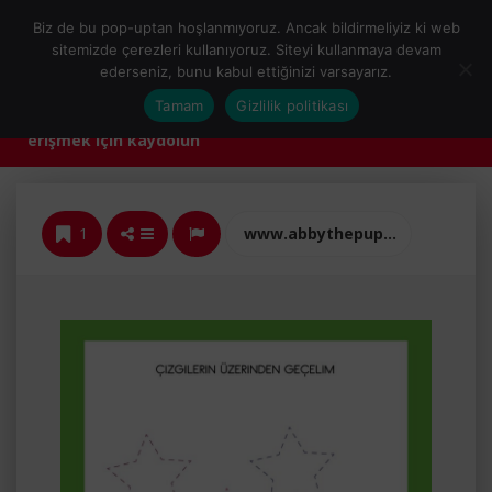
Biz de bu pop-uptan hoşlanmıyoruz. Ancak bildirmeliyiz ki web
sitemizde çerezleri kullanıyoruz. Siteyi kullanmaya devam
ederseniz, bunu kabul ettiğinizi varsayarız.
Kaydol
Tamam
Gizlilik politikası
Etkinlik yüklemek ve daha fazlasına
erişmek için kaydolun
1
www.abbythepup.com