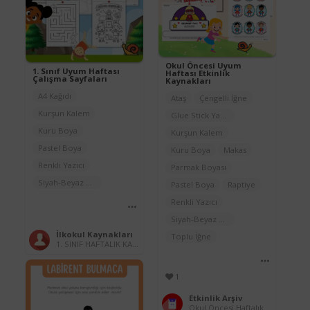
Okul Öncesi Uyum
1. Sınıf Uyum Haftası
Haftası Etkinlik
Çalışma Sayfaları
Kaynakları
A4 Kağıdı
Ataş
Çengelli İğne
Kurşun Kalem
Glue Stick Yapıştırıcı
Kuru Boya
Kurşun Kalem
Pastel Boya
Kuru Boya
Makas
Renkli Yazıcı
Parmak Boyası
Siyah-Beyaz Yazıcı
Pastel Boya
Raptiye
Renkli Yazıcı
Siyah-Beyaz Yazıcı
İlkokul Kaynakları
Toplu İğne
1. SINIF HAFTALIK KAYNAKLAR (2025-2026)
1
Etkinlik Arşiv
Okul Öncesi Haftalık Çalışma Sayfaları (2025-2026)