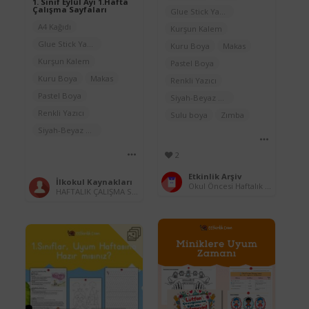
1. Sınıf Eylül Ayı 1.Hafta
Çalışma Sayfaları
Glue Stick Yapıştırıcı
A4 Kağıdı
Kurşun Kalem
Glue Stick Yapıştırıcı
Kuru Boya
Makas
Kurşun Kalem
Pastel Boya
Kuru Boya
Makas
Renkli Yazıcı
Pastel Boya
Siyah-Beyaz Yazıcı
Renkli Yazıcı
Sulu boya
Zımba
Siyah-Beyaz Yazıcı
2
Etkinlik Arşiv
İlkokul Kaynakları
Okul Öncesi Haftalık Çalışma Sayfaları (2025-2026)
HAFTALIK ÇALIŞMA SAYFALARI (2025-2026)