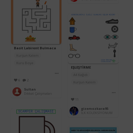
Basit Labirent Bulmaca
Kurşun Kalem
Kuru Boya
EŞLEŞTİRME
A4 Kağıdı
6
2
Kurşun Kalem
Sultan
Dikkat Çalışmaları
11
gizemozkara95
İLK KOLEKSİYONUM