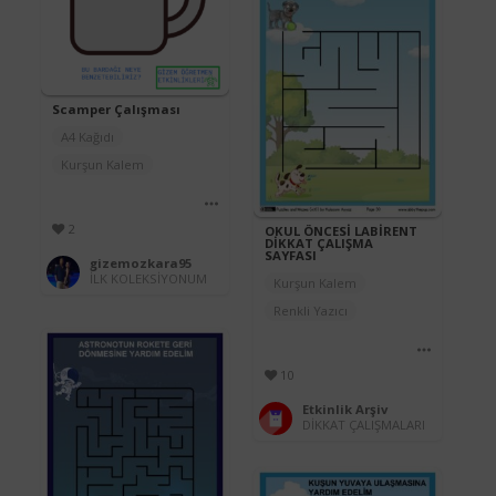
Scamper Çalışması
A4 Kağıdı
Kurşun Kalem
2
OKUL ÖNCESİ LABİRENT
DİKKAT ÇALIŞMA
SAYFASI
gizemozkara95
İLK KOLEKSİYONUM
Kurşun Kalem
Renkli Yazıcı
10
Etkinlik Arşiv
DİKKAT ÇALIŞMALARI