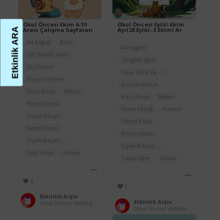
Okul Öncesi Ekim 6-10
Okul Öncesi Eylül-Ekim
Arası Çalışma Sayfaları
Ayı(28 Eylül- 3 Ekim) Ar
Etkinlik ARA
...
A4 Kağıdı
Bant
A4 Kağıdı
Çift Taraflı Bant
Çengelli İğne
Diş Fırçası
Glue Stick Yapıştırıcı
Kurşun Kalem
Kurşun Kalem
Kuru Boya
Makas
Kuru Boya
Makas
Pastel Boya
Paket Lastiği
Pamuk
Poşet Dosya
Pastel Boya
Renkli Yazıcı
Renkli Yazıcı
Siyah-Beyaz Yazıcı
Siyah-Beyaz Yazıcı
Sulu boya
Zımba
Toplu İğne
Zımba
4
1
Etkinlik Arşiv
Etkinlik Arşiv
Okul Öncesi Haftalık Çalışma Sayfaları (2025-2026)
Okul Öncesi Haftalık Çalışma Sayfaları (2025-2026)