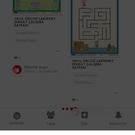
OKUL ÖNCESİ LABİRENT
DİKKAT ÇALIŞMA
SAYFASI
Kurşun Kalem
Renkli Yazıcı
4
OKUL ÖNCESİ LABİRENT
DİKKAT ÇALIŞMA
Etkinlik Arşiv
SAYFASI
DİKKAT ÇALIŞMALARI
Kurşun Kalem
Renkli Yazıcı
4
Etkinlik Arşiv
DİKKAT ÇALIŞMALARI
eetkinlik
Takip
Ekle
Bildirimler