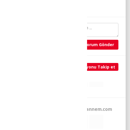
372 Etkinlik • 349 Takipçi
Yorum Gönder
Etkinlik bu koleksiyonun
Koleksiyonu Takip et
içinde ->
KES YAP
OYUNLAR
Ayrıca burada ->
www.ogretmenannem.com