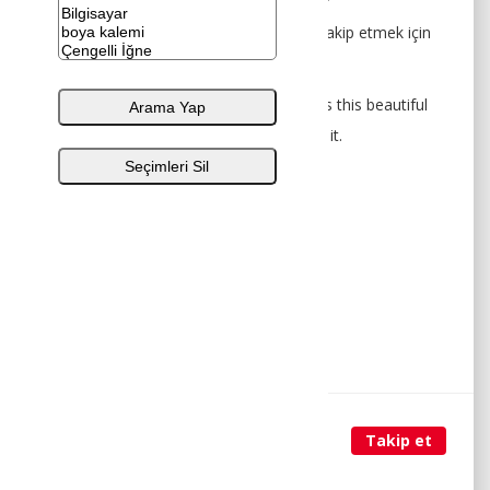
Etkinliğe ulaşmak ve sahibi olan hesabı takip etmek için
yukarıdaki linke tıklayabilirsiniz.
You can click on the link above to access this beautiful
event and follow the account that owns it.
Very Thanks @ogretmenannem
Makas
Renkli Yazıcı
(
1
)
Takip et
Etkinlik Arşiv
• Ekim 2, 2021