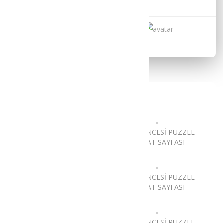
Kaydedilenler
Benzer Etkinlikler
OKUL ÖNCESİ PUZZLE
OKUL ÖNCESİ PUZZLE
DİKKAT SAYFASI
DİKKAT SAYFASI
OKUL ÖNCESİ PUZZLE
OKUL ÖNCESİ PUZZLE
DİKKAT SAYFASI
DİKKAT SAYFASI
OKUL ÖNCESİ PUZZLE
OKUL ÖNCESİ PUZZLE