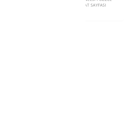
DİKKAT SAYFASI
DİKKAT SAYFASI
Daha Fazlası